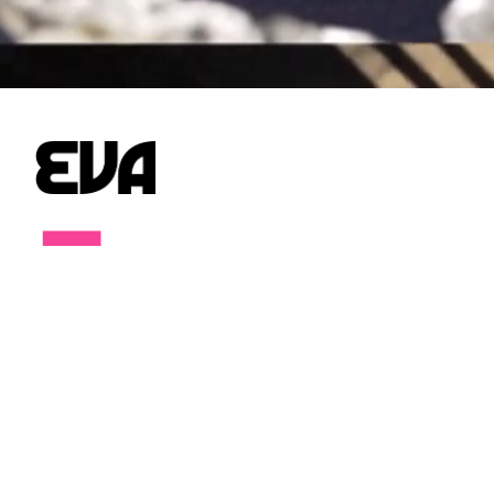
Ens
veiem